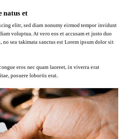
e natus et
scing elitr, sed diam nonumy eirmod tempor invidunt
diam voluptua. At vero eos et accusam et justo duo
n, no sea takimata sanctus est Lorem ipsum dolor sit
congue eros nec quam laoreet, in viverra erat
tae, posuere lobortis erat.