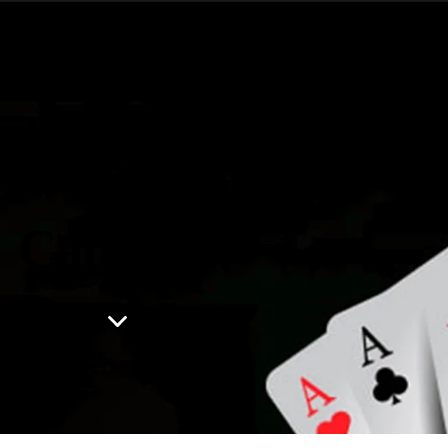
Home
About Us
Teen Patti Master old version
Catchers