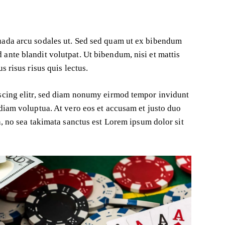
uada arcu sodales ut. Sed sed quam ut ex bibendum
ante blandit volutpat. Ut bibendum, nisi et mattis
s risus risus quis lectus.
scing elitr, sed diam nonumy eirmod tempor invidunt
diam voluptua. At vero eos et accusam et justo duo
n, no sea takimata sanctus est Lorem ipsum dolor sit