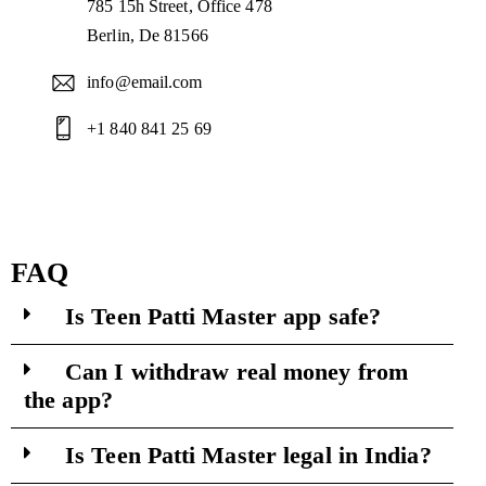
785 15h Street, Office 478
Berlin, De 81566
info@email.com
+1 840 841 25 69
FAQ
Is Teen Patti Master app safe?
Can I withdraw real money from
the app?
Is Teen Patti Master legal in India?